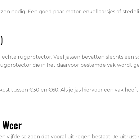
arzen nodig. Een goed paar motor-enkellaarsjes of stede
)
 echte rugprotector. Veel jassen bevatten slechts een
ugprotector die in het daarvoor bestemde vak wordt gepl
ost tussen €30 en €60. Als je jas hiervoor een vak heeft
e Weer
n vijfde seizoen dat vooral uit regen bestaat. Je uitru