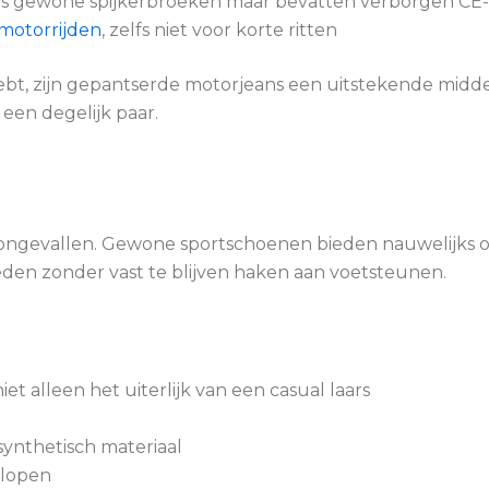
als gewone spijkerbroeken maar bevatten verborgen C
motorrijden
, zelfs niet voor korte ritten
ebt, zijn gepantserde motorjeans een uitstekende midde
een degelijk paar.
ongevallen. Gewone sportschoenen bieden nauwelijks on
eden zonder vast te blijven haken aan voetsteunen.
t alleen het uiterlijk van een casual laars
 synthetisch materiaal
 lopen