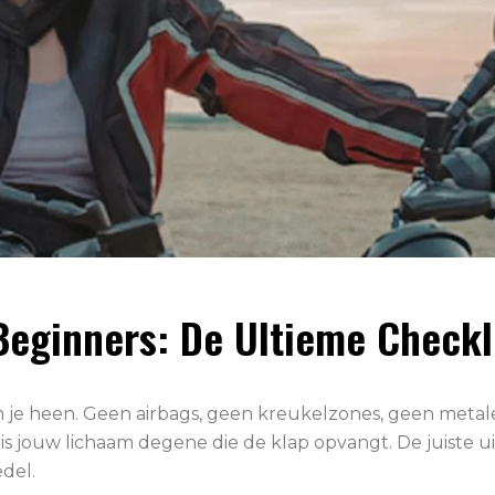
Beginners: De Ultieme Checkl
e heen. Geen airbags, geen kreukelzones, geen metalen
 is jouw lichaam degene die de klap opvangt. De juiste u
del.