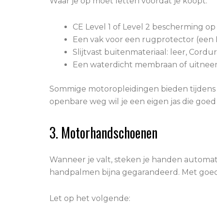
Waar je op moet letten voordat je koopt:
CE Level 1 of Level 2 bescherming o
Een vak voor een rugprotector (een L
Slijtvast buitenmateriaal: leer, Cordur
Een waterdicht membraan of uitnee
Sommige motoropleidingen bieden tijdens le
openbare weg wil je een eigen jas die goe
3. Motorhandschoenen
Wanneer je valt, steken je handen automati
handpalmen bijna gegarandeerd. Met goed
Let op het volgende: