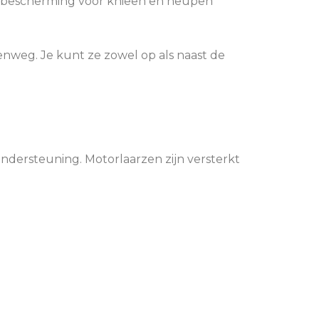
E-bescherming voor knieën en heupen
nweg. Je kunt ze zowel op als naast de
dersteuning. Motorlaarzen zijn versterkt