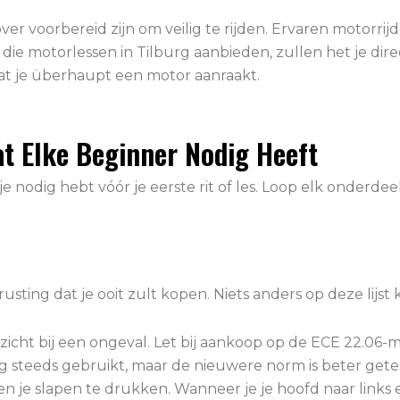
 over voorbereid zijn om veilig te rijden. Ervaren motorri
e motorlessen in Tilburg aanbieden, zullen het je direct
at je überhaupt een motor aanraakt.
at Elke Beginner Nodig Heeft
 je nodig hebt vóór je eerste rit of les. Loop elk onderde
rusting dat je ooit zult kopen. Niets anders op deze lijst
cht bij een ongeval. Let bij aankoop op de ECE 22.06-m
eeds gebruikt, maar de nieuwere norm is beter getest.
egen je slapen te drukken. Wanneer je je hoofd naar link