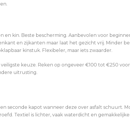
en.
en en kin. Beste bescherming. Aanbevolen voor beginner
kant en zijkanten maar laat het gezicht vrij. Minder bes
apbaar kinstuk. Flexibeler, maar iets zwaarder.
de veiligste keuze. Reken op ongeveer €100 tot €250 voo
ere uitrusting.
en seconde kapot wanneer deze over asfalt schuurt. Mo
roefd. Textiel is lichter, vaak waterdicht en gemakkelijk