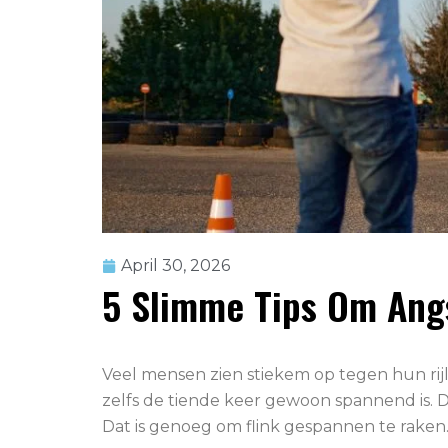
April 30, 2026
5 Slimme Tips Om Angs
Veel mensen zien stiekem op tegen hun rijl
zelfs de tiende keer gewoon spannend is. De
Dat is genoeg om flink gespannen te raken