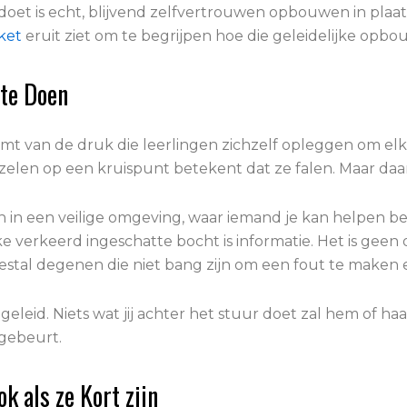
 doet is echt, blijvend zelfvertrouwen opbouwen in plaat
ket
eruit ziet om te begrijpen hoe die geleidelijke opbou
 te Doen
komt van de druk die leerlingen zichzelf opleggen om el
elen op een kruispunt betekent dat ze falen. Maar daar zi
en in een veilige omgeving, waar iemand je kan helpen b
ke verkeerd ingeschatte bocht is informatie. Het is geen 
estal degenen die niet bang zijn om een fout te maken e
eleid. Niets wat jij achter het stuur doet zal hem of haa
 gebeurt.
k als ze Kort zijn