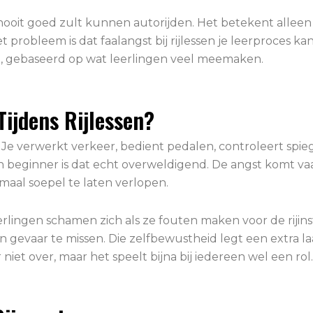
e nooit goed zult kunnen autorijden. Het betekent allee
t probleem is dat faalangst bij rijlessen je leerproces ka
en, gebaseerd op wat leerlingen veel meemaken.
ijdens Rijlessen?
. Je verwerkt verkeer, bedient pedalen, controleert spieg
 een beginner is dat echt overweldigend. De angst komt 
al soepel te laten verlopen.
eerlingen schamen zich als ze fouten maken voor de rijin
en gevaar te missen. Die zelfbewustheid legt een extra 
iet over, maar het speelt bijna bij iedereen wel een rol.