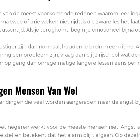
en van de meest voorkomende redenen waarom leerlingen
rna twee of drie weken niet rijdt, is die zware les het la
 tussentijd. Als je terugkomt, begin je emotioneel bijna 
 rustiger zijn dan normaal, houden je brein in een ritme.
ning een probleem zijn, vraag dan bij je rijschool wat de
er op gang dan onregelmatige langere lessen eens per 
ggen Mensen Van Wel
aar dingen die veel worden aangeraden maar de angst bij r
oet negeren werkt voor de meeste mensen niet. Angst is
 stellen betekent dat het alarm blijft afgaan. Op dezelfd