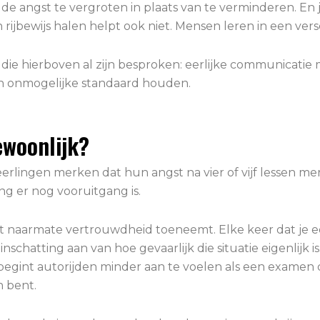
e de angst te vergroten in plaats van te verminderen. En
n rijbewijs halen helpt ook niet. Mensen leren in een v
ie hierboven al zijn besproken: eerlijke communicatie me
een onmogelijke standaard houden.
ewoonlijk?
erlingen merken dat hun angst na vier of vijf lessen 
ng er nog vooruitgang is.
t naarmate vertrouwdheid toeneemt. Elke keer dat je 
n inschatting aan van hoe gevaarlijk die situatie eigenlij
n begint autorijden minder aan te voelen als een examen
n bent.