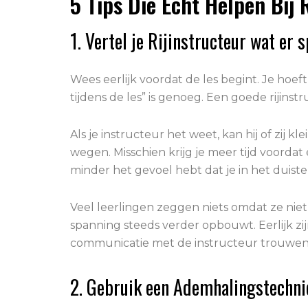
5 Tips Die Echt Helpen Bij 
1. Vertel je Rijinstructeur wat er s
Wees eerlijk voordat de les begint. Je hoeft 
tijdens de les” is genoeg. Een goede rijins
Als je instructeur het weet, kan hij of zij 
wegen. Misschien krijg je meer tijd voordat 
minder het gevoel hebt dat je in het duiste
Veel leerlingen zeggen niets omdat ze niet l
spanning steeds verder opbouwt. Eerlijk zijn
communicatie met de instructeur trouwens 
2. Gebruik een Ademhalingstechnie