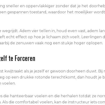
ng sneller en oppervlakkiger zonder dat je het doorhebt.
en gespannen toestand, waardoor het moeilijker wordt 
.
wegrijdt. Adem vier tellen in, houd even vast, adem lang
t echt effect op hoe je lichaam zich voelt. Leerlingen di
waarbij de zenuwen vaak nog een stukje hoger oplopen.
zelf te Forceren
st kwijtraakt als je jezelf er gewoon doorheen duwt. Bij 
oeg op een drukke rotonde terechtkomt, dan houdt je bre
n voelen.
es die hanteerbaar voelen en die herhalen totdat ze no
Als die comfortabel voelen, kan de instructeur iets com